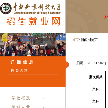
求
首页
/
新闻浏览页
[日期： 2010-12-02 ]
内 容 浏 览
批次科类
文科
学 校 概 况
文科
学 科 专 业