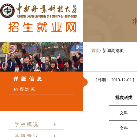
求
首页
/
新闻浏览页
[日期： 2010-12-02 ]
内 容 浏 览
批次科类
文科
学 校 概 况
文科
学 科 专 业