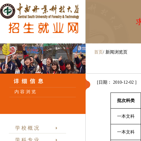
求
首页
/
新闻浏览页
[日期： 2010-12-02 ]
内 容 浏 览
批次科类
一本文科
学 校 概 况
一本文科
学 科 专 业