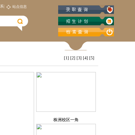
系|
站点信息
[1]
[2]
[3]
[4]
[5]
株洲校区一角