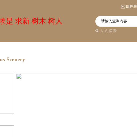
邮件联
是 求新 树木 树人
s Scenery