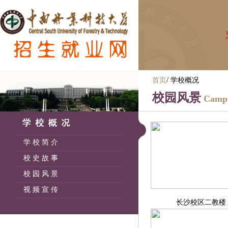
求
/
首页
学校概况
校园风景
Campu
学 校 简 介
校 史 故 事
校 园 风 景
视 频 宣 传
长沙校区二教楼