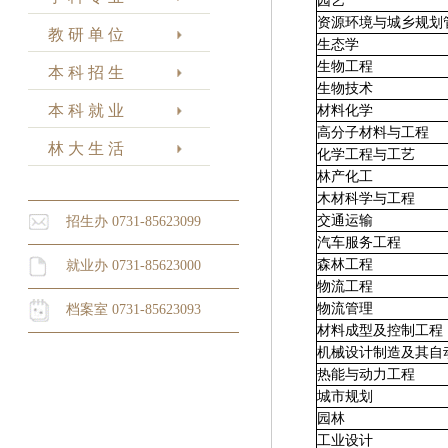
园艺
资源环境与城乡规划
教 研 单 位
生态学
生物工程
本 科 招 生
生物技术
本 科 就 业
材料化学
高分子材料与工程
林 大 生 活
化学工程与工艺
林产化工
木材科学与工程
交通运输
招生办 0731-85623099
汽车服务工程
森林工程
就业办 0731-85623000
物流工程
物流管理
档案室 0731-85623093
材料成型及控制工程
机械设计制造及其自
热能与动力工程
城市规划
园林
工业设计