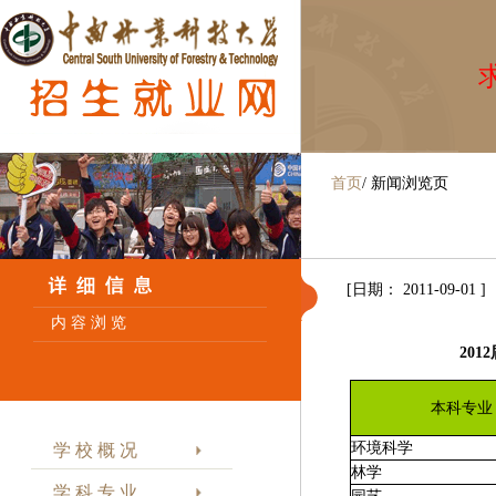
求
首页
/
新闻浏览页
[日期： 2011-09-01 ]
内 容 浏 览
20
本科专业
环境科学
学 校 概 况
林学
学 科 专 业