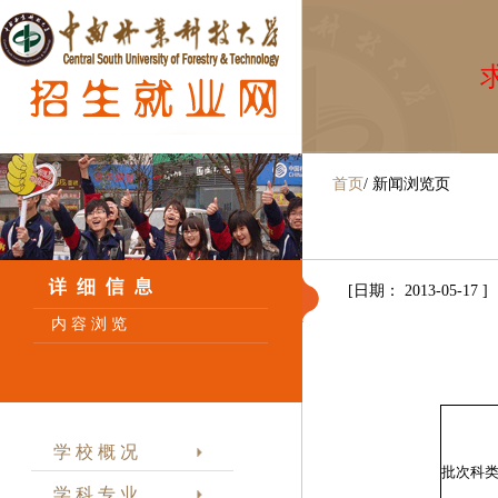
求
首页
/
新闻浏览页
[日期： 2013-05-17 ]
内 容 浏 览
学 校 概 况
批次科
学 科 专 业