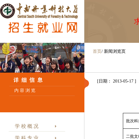
求
首页
/
新闻浏览页
[日期： 2013-05-17 ]
内 容 浏 览
批次科
学 校 概 况
二批文
学 科 专 业