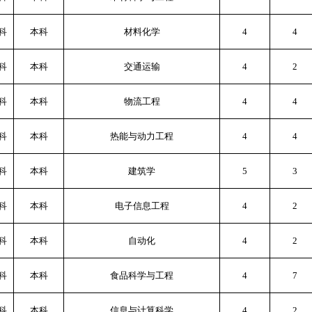
科
本科
材料化学
4
4
科
本科
交通运输
4
2
科
本科
物流工程
4
4
科
本科
热能与动力工程
4
4
科
本科
建筑学
5
3
科
本科
电子信息工程
4
2
科
本科
自动化
4
2
科
本科
食品科学与工程
4
7
科
本科
信息与计算科学
4
2