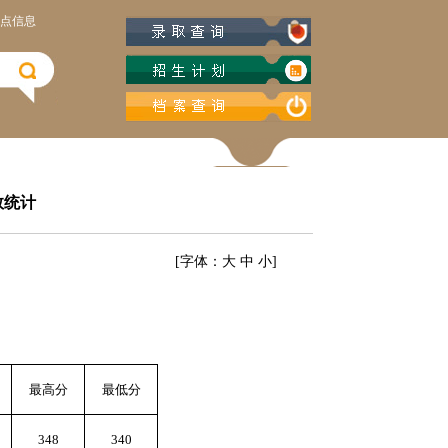
点信息
数统计
[字体：
大
中
小
]
最高分
最低分
348
340