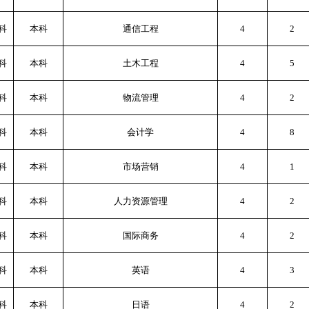
科
本科
通信工程
4
2
科
本科
土木工程
4
5
科
本科
物流管理
4
2
科
本科
会计学
4
8
科
本科
市场营销
4
1
科
本科
人力资源管理
4
2
科
本科
国际商务
4
2
科
本科
英语
4
3
科
本科
日语
4
2