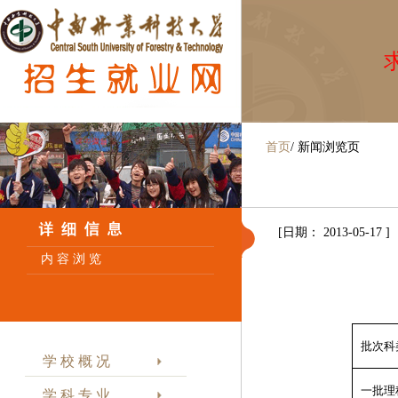
求
首页
/
新闻浏览页
[日期： 2013-05-17 ]
内 容 浏 览
批次科
学 校 概 况
一批理
学 科 专 业