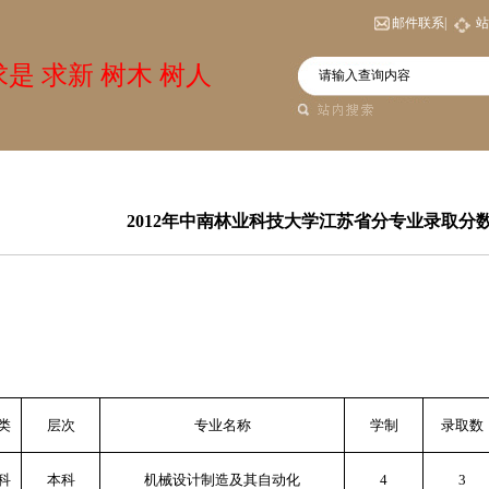
邮件联系|
站
是 求新 树木 树人
2012年中南林业科技大学江苏省分专业录取分
类
层次
专业名称
学制
录取数
科
本科
机械设计制造及其自动化
4
3