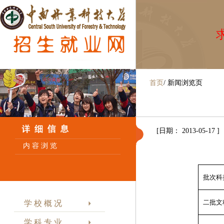
求
首页
/
新闻浏览页
[日期： 2013-05-17 ]
内 容 浏 览
批次科
二批文
学 校 概 况
学 科 专 业