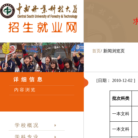
求
首页
/
新闻浏览页
[日期： 2010-12-02 ]
内 容 浏 览
批次科类
一本文科
学 校 概 况
一本文科
学 科 专 业