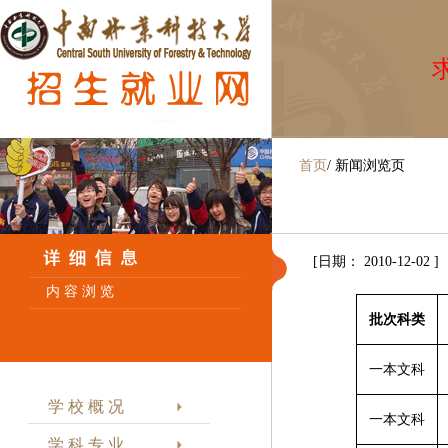
求
首页
/
新闻浏览页
[日期： 2010-12-02 ]
内 容 浏 览
批次科类
一本文科
学 校 概 况
一本文科
学 科 专 业