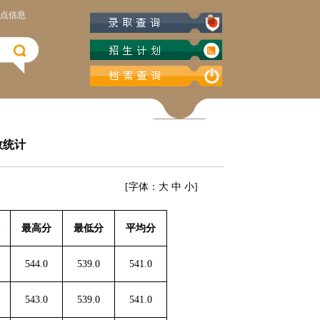
点信息
数统计
[字体：
大
中
小
]
最高分
最低分
平均分
544.0
539.0
541.0
543.0
539.0
541.0