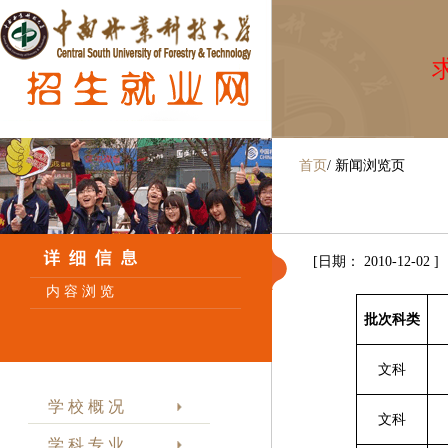
求
首页
/
新闻浏览页
[日期： 2010-12-02 ]
内 容 浏 览
批次科类
文科
学 校 概 况
文科
学 科 专 业