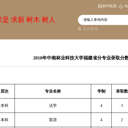
邮件联系|
站
是 求新 树木 树人
2010年中南林业科技大学福建省分专业录取分
层次
专业名称
学制
录取数
本科
法学
4
3
本科
英语
4
2