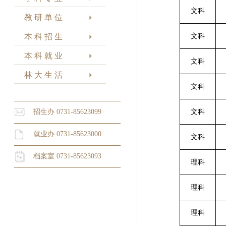
文科
教 研 单 位
本 科 招 生
文科
本 科 就 业
文科
林 大 生 活
文科
招生办 0731-85623099
文科
就业办 0731-85623000
文科
档案室 0731-85623093
理科
理科
理科