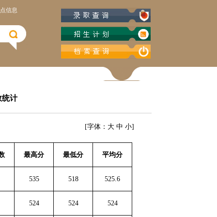
点信息
数统计
[字体：
大
中
小
]
数
最高分
最低分
平均分
535
518
525.6
524
524
524