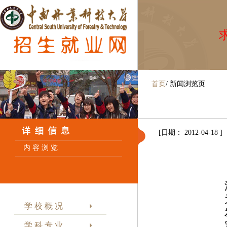
求
首页
/
新闻浏览页
[日期： 2012-04-18 ]
内 容 浏 览
学 校 概 况
学 科 专 业