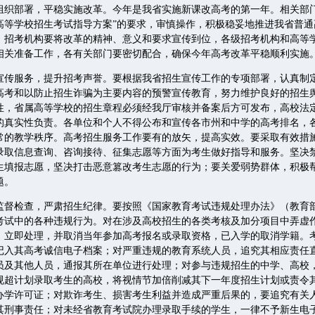
部署，平稳实施改革。今年是我省实施新课改高考的第一年。相关部门
普通高等学校招生考试指导方案”的要求，审慎操作，积极稳妥地推进我省普
、招考机构要将改革的精神、意义和要求宣传到位，各级招考机构和高等
相关准备工作，各有关部门要密切配合，确保今年高考改革平稳顺利实施
服务，提升招考声誉。要根据我省招生宣传工作的专项部署，认真制
高考和以防止招生诈骗为主要内容的预警宣传教育，努力维护良好的招生
性，省属高等学校的招生章程必须经我厅审核并备案后方可发布，高校法
的真实性负责。各单位和个人不得公布和宣传各市州和中学的高考排名，
常的教学秩序。高考招生服务工作要有的放矢，提高实效。要采取有效措
录取信息查询、咨询接待、征集志愿等方面为考生做好指导和服务。坚决
生填报志愿，坚决打击恶意篡改考生志愿的行为；要关爱弱势群体，积极
题。
检查，严肃招生纪律。要按照《国家教育考试违规处理办法》（教育部
考试中的各种违规行为。对在涉及高校招生的各类考核及加分项目中弄虚
，立即处理，并取消当年参加高考报名或录取资格，已入学的取消学籍。
记入其高考诚信电子档案；对严重违规的教育系统人员，追究其相应责任
员及其他人员，通报其所在单位进行处理；对参与违规招生的中学、高校
规超计划录取考生的高校，将视情节加倍削减其下一年度招生计划或责令
办学许可证；对欺诈考生、损害考生利益并造成严重后果的，要追究有关
其刑事责任；对未经省教育考试院办理录取手续的学生，一律不予新生电