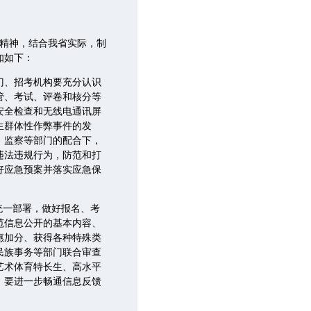
）精神，结合我省实际，制
知如下：
门、招考机构要充分认识
管、考试、评卷和核分等
安全检查和无线电通讯屏
生群体性作弊事件的发
、监察等部门的配合下，
违法违规行为，防范和打
好应急预案并落实应急保
统一部署，做好报名、考
范信息公开的基本内容、
惠加分、获得各种特殊类
民族事务等部门联合审查
艺术体育特长生、高水平
；要进一步畅通信息反馈