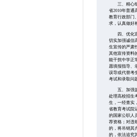
三、精心组织
省2010年
教育行政部门
求，认真做好
四、优化宣传
切实加强诚信
生宣传的严肃
其他宣传资料
能干扰中学正
愿填报指导、
误导或代替考
考试和录取问
五、加强监督
处理高校招生
生，一经查实
省教育考试院
的国家公职人
荐资格；对违
的，将吊销其
的，依法追究