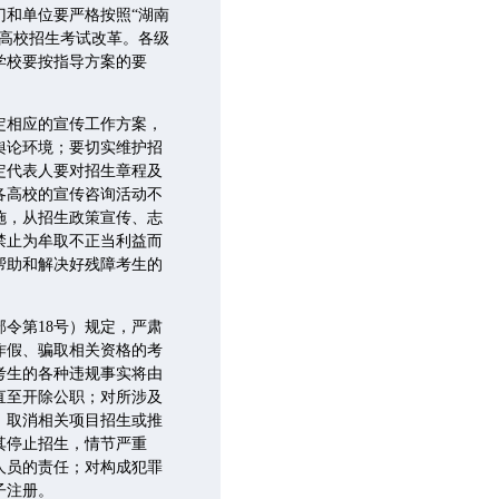
和单位要严格按照“湖南
通高校招生考试改革。各级
学校要按指导方案的要
。
定相应的宣传工作方案，
舆论环境；要切实维护招
定代表人要对招生章程及
各高校的宣传咨询活动不
施，从招生政策宣传、志
禁止为牟取不正当利益而
帮助和解决好残障考生的
令第18号）规定，严肃
作假、骗取相关资格的考
考生的各种违规事实将由
直至开除公职；对所涉及
，取消相关项目招生或推
其停止招生，情节严重
人员的责任；对构成犯罪
子注册。