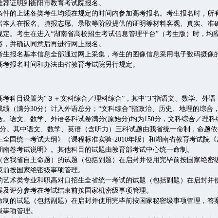
推荐证明到衡阳市教育考试院报名。
的上述各类考生均须在规定的时间内参加高考报名。考生报名时，所
诺本人在报名、填报志愿、录取等阶段提供的证明等材料客观、真实、准
规定。考生在进入“湖南省高校招生考试信息管理平台”（考生版）时，均
容，并确认同意后再进行网上报名。
报名基本信息全部通过网上采集，考生的图像信息采用电子数码摄像
报名时间和办法由省教育考试院另行规定。
科目设置为“３＋文科综合／理科综合”，其中“3”指语文、数学、外语
绩（满分30分）计入外语总分；“文科综合”指政治、历史、地理的综合，
。语文、数学、外语各科试卷满分(原始分)均为150分，文科综合／理科综
750分。其中语文、数学、英语（含听力）三科试题由我省统一命制，命题
全国统一考试大纲》（课程标准实验·2010年版）和湖南省教育考试院《2
湖南卷考试说明》。其他科目的试题由教育部考试中心统一命制。
我省自主命题）的试题（包括副题）在启封并使用完毕前按国家绝密
束前按国家绝密级事项管理。
术类专业和职高对口招生全省统一考试的试题（包括副题）在启封并
案及评分参考在考试结束前按国家机密级事项管理。
的试题（包括副题）在启封并使用完毕前按国家秘密级事项管理，答
级事项管理。