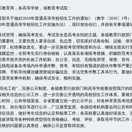
区教育局，各高等学校，省教育考试院：
关于做好2010年普通高等学校招生工作的通知》（教学〔2010〕1号
010年普通高等学校招生工作实施办法》，现印发给你们，并就有关事项通
管理，确保高考安全。考试安全是高考永恒的主题。各级教育行政部
的重要性，主要负责人要亲自抓、负总责，切实抓好试卷命制、运输、保
管理，杜绝事故发生。要进一步完善组考管理制度和办法，继续全面实行
视频监控，全部考生实行身份核验，认真落实各项组考措施，积极防范考
完善齐抓共管的长效工作机制，在公安、信息、无线电管理、保密、宣传
无线电设备在考场内外串通作弊、替考、有组织有预谋的团伙作弊等严重
联网、手机等传播涉嫌泄密或诈骗信息、非法兜售作弊工具等行为。要做
处置突发事件机制，确保考试安全、顺利实施。
光工程”，完善公示制度。各级教育行政部门和高等学校要按照我厅的
段相关信息的公示工作，进一步完善公开透明的高校招生工作体系。要规
止时间，公布举报渠道。全省要建立统一的公示平台，对各种享受高考优
考生、加分项目等进行公示，广泛接受监督。各级招考机构要会同公安和
特征信息，做好考生信息的认定和核查工作；各高校要认真做好保送生、
选拔录取等各种特殊类型招生资格确认、考核、评价、录取等环节的工作
反映的问题要认真查处，确保公示监督取得实效。