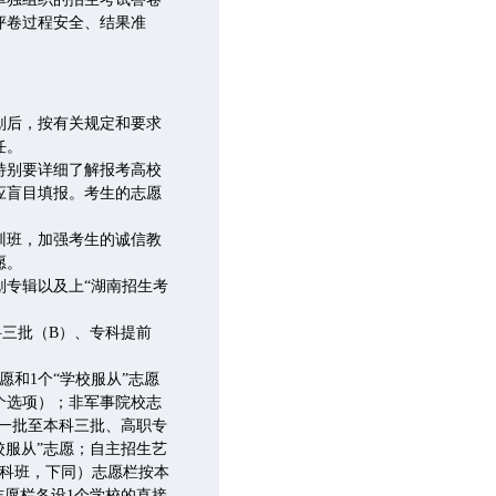
评卷过程安全、结果准
划后，按有关规定和要求
任。
特别要详细了解报考高校
应盲目填报。考生的志愿
训班，加强考生的诚信教
愿。
专辑以及上“湖南招生考
三批（B）、专科提前
和1个“学校服从”志愿
个选项）；非军事院校志
科一批至本科三批、高职专
校服从”志愿；自主招生艺
预科班，下同）志愿栏按本
志愿栏各设1个学校的直接