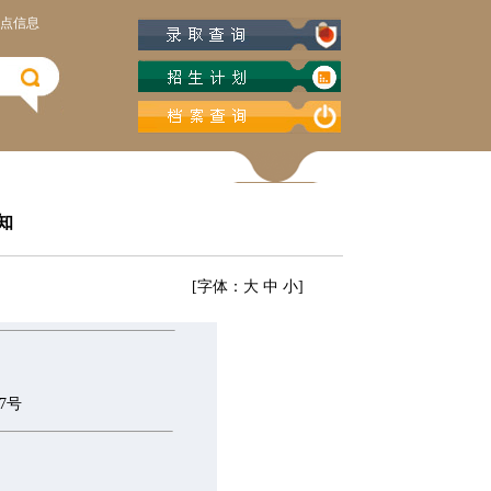
点信息
知
[字体：
大
中
小
]
号