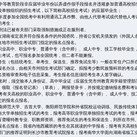
中等教育阶段非应届毕业年份以弄虚作假手段报名并违规参加普通高校招
校单独组织的招生考试，以下简称高校招生考试）的应届毕业生；
年度参加全国统考中有利用通讯工具作弊、由他人代替考试或代替他人考
的考生；
刑法已被有关部门采取强制措施或正在服刑者。
南省定居并符合报名条件的外国侨民，持省公安机关填发的《外国人
住地市州招生考试部门指定的报名点报名。
高中、职业中专、普通中专（含中师）、成人中专、技工学校毕业生
生考试，也可报名参加全国统考，但二者不能兼报。
（包括统考生、单考生、保送生、推荐免试生等）一般在常住户口所
报名办法，由相关市州招生考试部门确定。拟报考少数民族预科班的考生
名资格审查和电子信息采集。考生报名信息须经考生本人签字确认。
名时，须交验本人身份证、高中毕业证（应届生凭市州教育局学籍管理部
，领取《报名登记表》（草表）、网报登录卡，并按规定缴纳报名费和考
考有关高校的职业高中、职业中专、普通中专（含中师）、成人中专、技
定的报名点报名。
南师范大学、吉首大学、衡阳师范学院和外省院校运动训练、民族传统体
南大学单独招生考试的考生，报考高等职业学院单独招生考试的考生，报
盲聋哑特教专业、职教师资班、推荐免试生的考生和保送生，到所在市州、
报名点报名；我省内地西藏班的考生在其就读的中学报名；报考有关高校
部门的推荐证明到长沙市教育考试院报名；报考南华大学面向湖南省核工