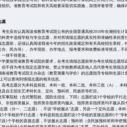
校组织。省教育考试院和有关高校要采取切实措施，加强评卷管理，确保
志愿
生应在认真阅读省教育考试院公布的全国普通高校2010年在湘招生计
的科类中选报学校与专业志愿，并对所填报志愿的真实性和准确性承担责
愿前，还须认真阅读我省今年的招生政策规定和有关高校招生章程，
公办、民办等）、办学现状、办学地点、报考要求和收费标准等情况，不
，一律不得更改。
要按照省教育考试院的要求，在考生填报志愿前举办考生填报志愿培
，但不得为考生指定志愿学校。禁止学校教师或其他人员代替考生填报志
省教育考试院主办杂志《教育测量与评价》的志愿指导专辑和生源计划
站上可以查询到填报志愿的相关信息。
考志愿分为本科提前批、本科一批、本科二批、本科三批（A）、本科
批及自主招生艺术特长生、定向、预科班、民族班等栏目。
事院校（含武警院校、国防生招生，下同）志愿栏设3个学校的平行志愿
从、非指挥类服从、指挥类非指挥类均服从、指挥类非指挥类均不服从四
接志愿（分一、二志愿），不设“学校服从”志愿，另设一个定向志愿；本
设5个学校的平行志愿；专科提前批志愿栏设1个学校的直接志愿和1个“学
栏设1个学校的直接志愿，不设服从志愿；预科班（含民族预科班和华侨
二批分别设1个学校的直接志愿和1个“学校服从”志愿，定向就业、民族班