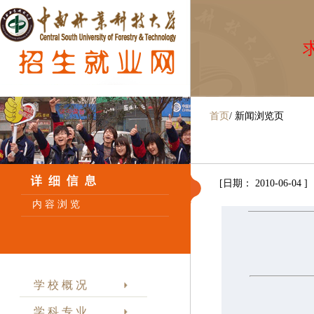
求
首页
/
新闻浏览页
[日期： 2010-06-04 ]
内 容 浏 览
湘
学 校 概 况
学 科 专 业