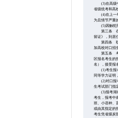
(3)在高级
省级统考和高
(4)在上一
为且情节严重
(5)因触犯
第三条 在湖
留证》，到居
第四条 职业
加高校对口招
第五条 考生
区报名考生的
名），接受报
(1)考生报
同等学力证明
(2)对口报
生考试部门指
(3)报考湖
考生，报考中
班、小语种、
或由其指定的
考生凭省煤炭