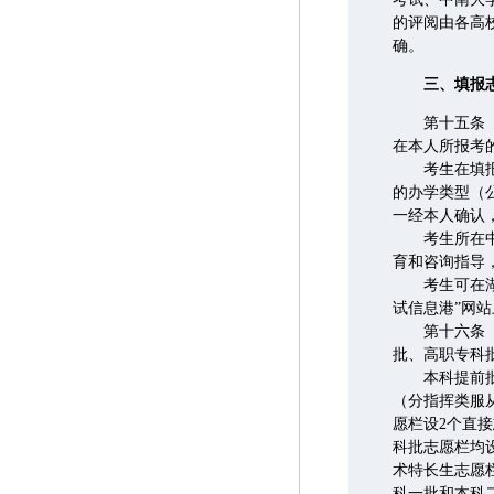
的评阅由各高
确。
三、填报
第十五条 考
在本人所报考
考生在填报志
的办学类型（
一经本人确认
考生所在中学
育和咨询指导
考生可在湖南
试信息港”网
第十六条 高
批、高职专科
本科提前批军
（分指挥类服
愿栏设2个直
科批志愿栏均
术特长生志愿
科一批和本科