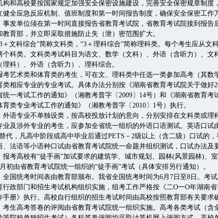
和高校要按国家规定加强安全保密设施建设，完善安全保密规章制度
立健全应急反应机制、值班制度和第一时间报告制度，确保安全保密工作
，事发单位须在第一时间直接报告省教育考试院，省教育考试院接到报告
和教育部，并立即采取措施防止失（泄）密范围扩大。
＋文科综合”简称文科类，“3＋理科综合”简称理科类。每个考生应从文
两个科类。文科类考试科目为语文、数学（文科）、外语（含听力）、文
（理科）、外语（含听力）、理科综合。
艺术类和体育类的考生，可在文、理科类中任选一类参加高考（其数
育类相应专业的专业考试。具体办法分别按《湖南省教育考试院关于做好20
统一考试工作的通知》（湘教考普字〔2009〕14号）和《湖南省教育考试
育类专业考试工作的通知》（湘教考普字〔2010〕1号）执行。
语专业不单独设类，按高校投放计划的意向，分别安排在文科类或理
专业及涉外专业的考生，应参加全省统一组织的外语口语测试。英语口试
）替代，凡高中阶段或高中毕业后通过PETS－2级以上（含二级）口试的
语、法语等小语种口试由省教育考试院统一命题并组织测试，口试办法及
考高校有“徒手画”加试要求的建筑学、城市规划、园林(风景园林)、
7月初由省教育考试院统一组织的“徒手画”考试（具体安排另行通知）。
国统考时间表由教育部颁布。我省全国统考时间为6月7日至8日。考试
育行政部门和招生考试机构组织实施，组考工作严格按《二O一O年湖南省
作手册》执行。高校自行组织的招生考试时间由高校按照教育部有关要求
生高考答卷的评阅由省教育考试院统一组织实施。高考各类考试（含
学等院校单独招生考试）各科答卷评阅均采取计算机网上评阅方式。高校