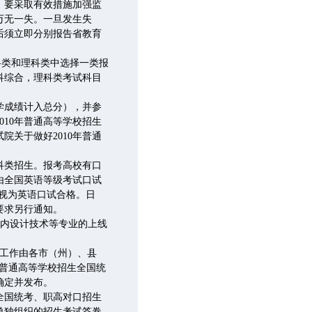
，要采取有效措施加强监
万无一失。一旦发生失
后须立即分别报告省教育
科类和理科类中选择一类报
科综合，理科类考试科目
学成绩计入总分），并参
10年普通高等学校招生
院关于做好2010年普通
科类招生。报考高校有口
由全国英语等级考试口试
，视为英语口试合格。日
要求另行通知。
室内设计技术等专业的上线
工作由各市（州）、县
普通高等学校招生全国统
确定并发布。
全国统考、职高对口招生
单独组织的招生考试答卷