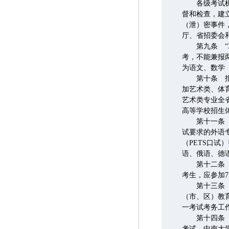
各级考试机构
督和检查，建
（泄）密事件
厅、省招委会
第九条 “3
考，不能兼报
为语文、数学
第十条 报考
加艺术类、体
艺术类专业全省
高等学校招生体
第十一条 外
试要求的外语
（PETS口试
语、俄语、德
第十二条 报
考生，应参加
第十三条 全
（市、区）教
一考试考务工
第十四条 考
考试、中南大