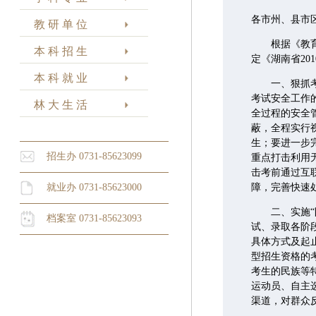
各市州、县市
教 研 单 位
根据《教育部
本 科 招 生
定《湖南省2
本 科 就 业
一、狠抓考试
考试安全工作
林 大 生 活
全过程的安全
蔽，全程实行
生；要进一步
招生办 0731-85623099
重点打击利用
击考前通过互
就业办 0731-85623000
障，完善快速
二、实施“阳
档案室 0731-85623093
试、录取各阶
具体方式及起
型招生资格的
考生的民族等
运动员、自主
渠道，对群众