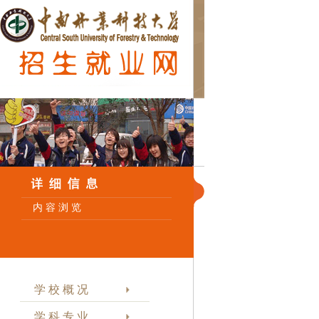
内 容 浏 览
学 校 概 况
学 科 专 业