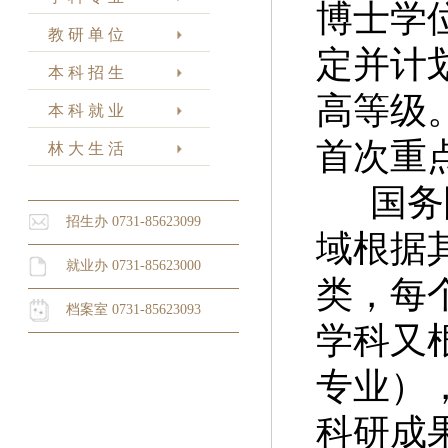
博士学
教 研 单 位
定并计
本 科 招 生
高等级
本 科 就 业
首次重
林 大 生 活
国务
招生办 0731-85623099
域根据
就业办 0731-85623000
类，每
档案室 0731-85623093
学科又
专业）
科研成