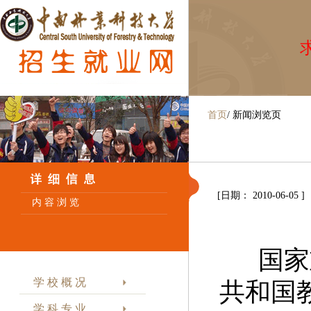
求
首页
/
新闻浏览页
[日期： 2010-06-05 ]
内 容 浏 览
国家
学 校 概 况
共和国
学 科 专 业