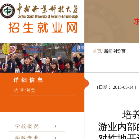
求
首页
/
新闻浏览页
[日期： 2013-05-14 ]
内 容 浏 览
培养目
游业内部
学 校 概 况
对性地开
学 科 专 业