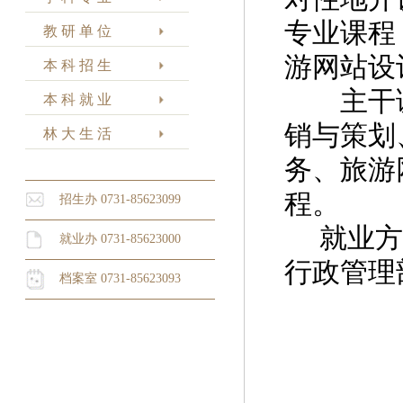
专业课程
教 研 单 位
游网站设
本 科 招 生
主干课
本 科 就 业
销与策划
林 大 生 活
务、旅游
程。
招生办 0731-85623099
就业方向
就业办 0731-85623000
行政管理
档案室 0731-85623093