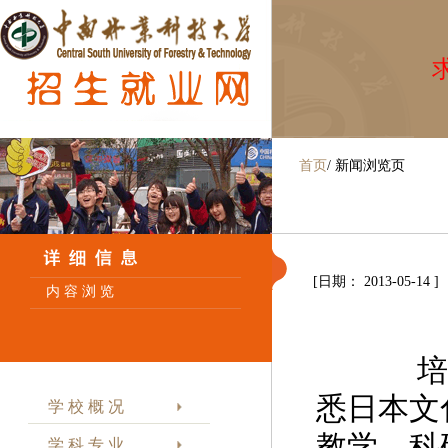
求
首页
/
新闻浏览页
[日期： 2013-05-14 ]
内 容 浏 览
培养目
悉日本文
学 校 概 况
教学、科
学 科 专 业