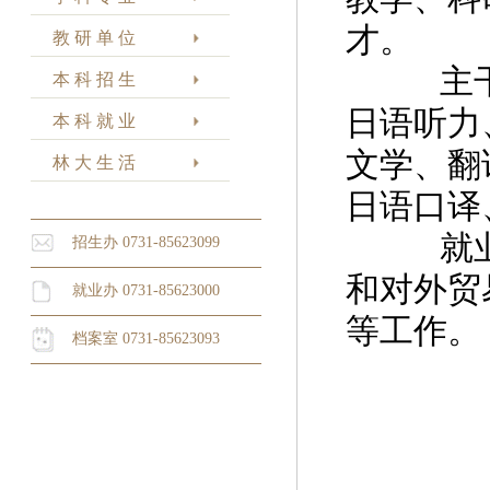
才。
教 研 单 位
主干课
本 科 招 生
日语听力
本 科 就 业
文学、翻
林 大 生 活
日语口译
就业方
招生办 0731-85623099
和对外贸
就业办 0731-85623000
等工作。
档案室 0731-85623093