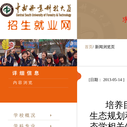
求
首页
/
新闻浏览页
[日期： 2013-05-14 ]
内 容 浏 览
培养目
生态规划
学 校 概 况
态学相关
学 科 专 业