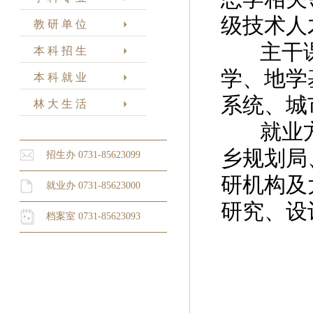
级技术人
教 研 单 位
主干课
本 科 招 生
学、地学
本 科 就 业
系统、城
林 大 生 活
就业方
乡规划局
招生办 0731-85623099
研机构及
就业办 0731-85623000
研究、设
档案室 0731-85623093