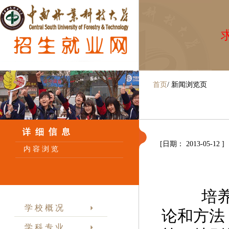
求
首页
/
新闻浏览页
[日期： 2013-05-12 ]
内 容 浏 览
培养目
学 校 概 况
论和方法
学 科 专 业