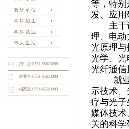
等，特别
教 研 单 位
发、应用
本 科 招 生
主干课
本 科 就 业
理、电动
林 大 生 活
光原理与
光学、光
招生办 0731-85623099
光纤通信
就业办 0731-85623000
就业方
示技术、
档案室 0731-85623093
疗与光子
媒体技术
关的科学