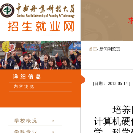
求
首页
/
新闻浏览页
[日期： 2013-05-14 ]
内 容 浏 览
培养目
计算机硬
学 校 概 况
学、科学
学 科 专 业