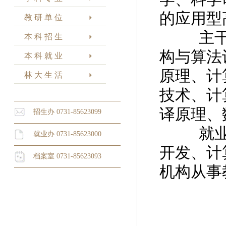
的应用型
教 研 单 位
主干课
本 科 招 生
构与算法
本 科 就 业
原理、计
林 大 生 活
技术、计
译原理、
招生办 0731-85623099
就业方
就业办 0731-85623000
开发、计
档案室 0731-85623093
机构从事