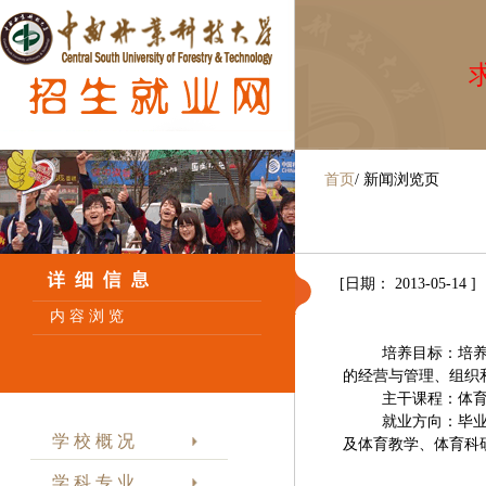
求
首页
/
新闻浏览页
[日期： 2013-05-14 ]
内 容 浏 览
培养目标：培养掌握
的经营与管理、组织
主干课程：体育学概
就业方向：毕业生能
学 校 概 况
及体育教学、体育科
学 科 专 业